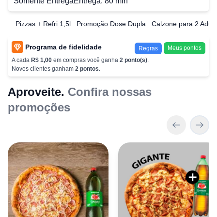
Somente Entrega
Entrega:
80
min
Pizzas + Refri 1,5l
Promoção Dose Dupla
Calzone para 2 Adul
Programa de fidelidade
Meus pontos
Regras
A cada
R$ 1,00
em compras você ganha
2
ponto(s)
.
Novos clientes ganham
2
pontos
.
Aproveite
.
Confira nossas
promoções